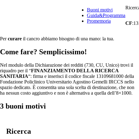
Vai
Ricerca
al
Buoni motivi
contenuto
Guida&Programma
Promemoria
CF
:1
Per
curare
il cancro abbiamo bisogno di una mano: la tua.
Come fare? Semplicissimo!
Nel modulo della Dichiarazione dei redditi (730, CU, Unico) trovi il
riquadro per il “
FINANZIAMENTO DELLA RICERCA
SANITARIA
“: firma e inserisci il codice fiscale 13109681000 della
Fondazione Policlinico Universitario Agostino Gemelli IRCCS nello
spazio dedicato. È consentita una sola scelta di destinazione, che non
ha nessun costo aggiuntivo e non è alternativa a quella dell’8×1000.
3 buoni motivi
Ricerca